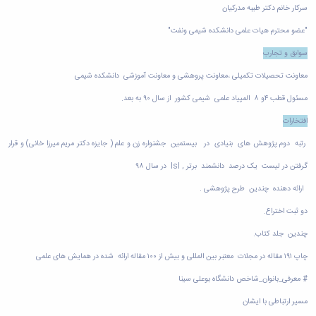
سرکار خانم دکتر طیبه مدرکیان
"
عضو محترم هیات علمی دانشکده شیمی ونفت
"
سوابق و تجارب
معاونت تحصیلات تکمیلی ،معاونت پروهشی و معاونت آموزشی دانشکده شیمی
مسئول قطب ۴و ۸ المپیاد علمی شیمی کشور از سال ۹۰ به بعد
.
افتخارات
رتبه دوم پژوهش های بنیادی در بیستمین جشنواره زن و علم ( جایزه دکتر مریم میرزا خانی) و قرار
گرفتن در لیست یک درصد دانشمند برتر
lsl ,
در سال ۹۸
ارائه دهنده چندین طرح پژوهشی
.
دو ثبت اختراع
.
چندین جلد کتاب
.
چاپ ۱۹۱ مقاله در مجلات معتبر بین المللی و بیش از ۱۰۰ مقاله ارائه شده در همایش های علمی
#
معرفی_بانوان_شاخص دانشگاه بوعلی سینا
مسیر ارتباطی با ایشان