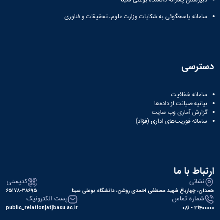
سامانه پاسخگوئی به شکایات وزارت علوم، تحقیقات و فناوری
دسترسی
سامانه شفافیت
بیانیه صیانت از داده‌ها
گزارش آماری وب‌ سایت
سامانه فوریت‌های اداری (فؤاد)
ارتباط با ما
نشانی
کدپستی
همدان، چهارباغ شهید مصطفی احمدی روشن، دانشگاه بوعلی سینا
۶۵۱۷۸-۳۸۶۹۵
شماره تماس
پست الکترونیک
public_relation[at]basu.ac.ir
31400000 - 081