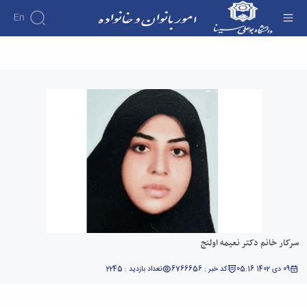
En
سرکار خانم دکتر نعیمه اولنج - امور بانوان و خانواده
سرکار خانم دکتر نعیمه اولنج
09 دی 1402 05:16
کد خبر : 6766656
تعداد بازدید : 2245