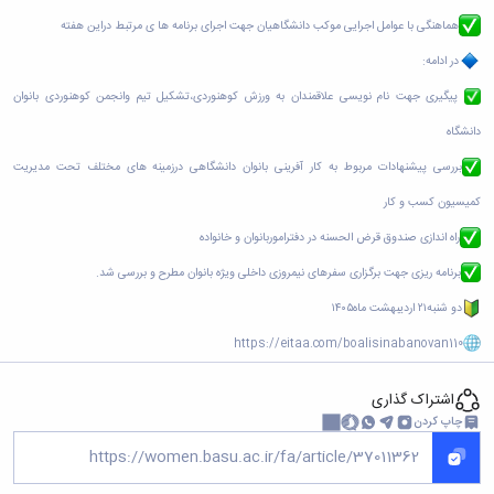
هماهنگی با عوامل اجرایی موکب دانشگاهیان جهت اجرای برنامه ها ی مرتبط دراین هفته
در ادامه:
پیگیری جهت نام نویسی علاقمندان به ورزش کوهنوردی،تشکیل تیم وانجمن کوهنوردی بانوان
دانشگاه
بررسی پیشنهادات مربوط به کار آفرینی بانوان دانشگاهی درزمینه های مختلف تحت مدیریت
کمیسیون کسب و کار
راه اندازی صندوق قرض الحسنه در دفتراموربانوان و خانواده
برنامه ریزی جهت برگزاری سفرهای نیمروزی داخلی ویژه بانوان مطرح و بررسی شد.
دو شنبه۲۱ اردیبهشت ماه۱۴۰۵
https://eitaa.com/boalisinabanovan110
اشتراک گذاری
چاپ کردن