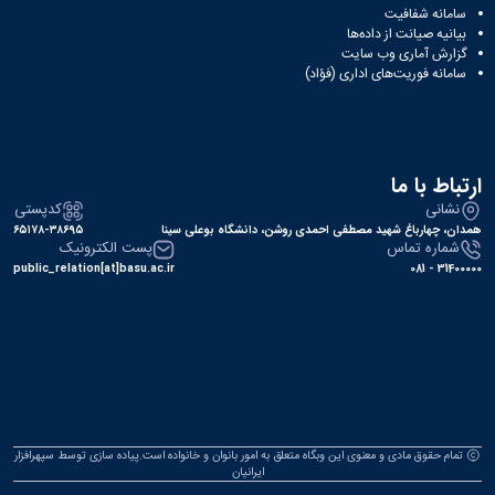
سامانه شفافیت
بیانیه صیانت از داده‌ها
گزارش آماری وب‌ سایت
سامانه فوریت‌های اداری (فؤاد)
ارتباط با ما
نشانی
کدپستی
همدان، چهارباغ شهید مصطفی احمدی روشن، دانشگاه بوعلی سینا
۶۵۱۷۸-۳۸۶۹۵
شماره تماس
پست الکترونیک
public_relation[at]basu.ac.ir
31400000 - 081
تمام حقوق مادی و معنوی این وبگاه متعلق به امور بانوان و خانواده است.پیاده سازی توسط
سپهرافزار
ایرانیان