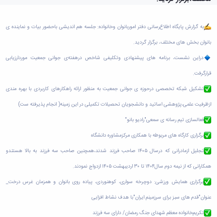
به گزارش پایگاه اطلاع‌رسانی دفتر اموربانوان وخانواده: جلسه هم اندیشی باحضور بیات و نماینده ی
بانوان بخش های مختلف، برگزار گردید.
دراین نشست، برنامه های پیشنهادی وتکلیفی شاخص درهفته‌ی جوانی جمعیت موردارزیابی
قرارگرفت.
تشکیل شبکه تخصصی درحوزه ی جوانی جمعیت به منظور ارائه راهکارهای کاربردی با بهره مندی
ازظرفیت علمی،پژوهشی اساتید و دانشجویان تحصیلات تکمیلی در این زمینه( انجام پذیرفته ست)
فعالسازی تیم رسانه ی سمعی"رادیو بانو"
برگزاری کارگاه های مربوطه با همکاری مرکزمشاوره دانشگاه
تجلیل ازمادرانی که درسال ۱۴۰۵ صاحب فرزند شدند،همچنین صاحب سه فرزند به بالا هستندو
همکارانی که از نیمه دوم سال۱۴۰۴ تا ۳۰ اردیبهشت ۱۴۰۵ ازدواج نمودند.
برگزاری همایش ورزشی: دوچرخه سواری، کوهنوردی، پیاده روی بانوان و همزمان غرس درخت_
عنوان"قدم های سبز برای سرزمینم ایران"با هدف نشاط افزایی
تکریم‌خانواده معظم شهدای جنگ رمضان/ دارای سه فرزند