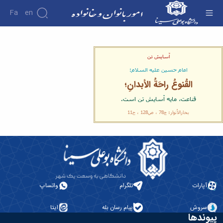
Fa
En
حدیث روز - امور بانوان و خانواده
آسایش تن
امام حسین علیه السلام:
القُنوعُ راحَةُ الأبدانِ؛
قناعت، مايه آسايش تن است.
بحارالأنوار: ج78 ، ص128 ، ح11
آپارات
تلگرام
واتساپ
سروش
پیام رسان بله
ایتا
پیوندها